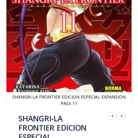
SHANGRI-LA FRONTIER EDICION ESPECIAL EXPANSION
PASS 11
Saltar
al
SHANGRI-LA
comienzo
FRONTIER EDICION
de
la
ESPECIAL