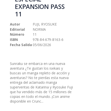
galería
EXPANSION PASS
de
imágenes
11
Autor
FUJI, RYOSUKE
Editorial
NORMA
Número
11
ISBN
978-84-679-8163-6
Fecha Salida
05/06/2026
Sunraku se embarca en una nueva
aventura ¿Te gustan los isekais y
buscas un manga repleto de acción y
aventuras? No te pierdas esta nueva
entrega del aclamado manga
superventas de Katarina y Ryosuke Fuji
que ha vendido más de 15 millones de
copias en todo el mundo. ¡Con anime
disponible en Crunc...