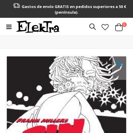
Gastos de envío GRATIS en pedidos superiores a 50 €
(península).
artícu
0
Toggle
Cart
Nav
Saltar
al
final
de
la
galería
de
imágenes