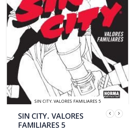
SIN CITY. VALORES FAMILIARES 5
Saltar
al
SIN CITY. VALORES
comienzo
FAMILIARES 5
de
la