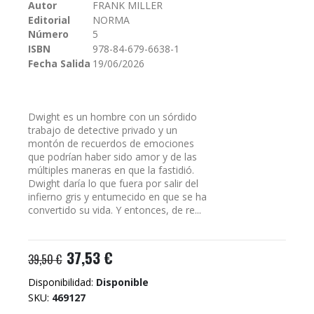
galería
Autor
FRANK MILLER
de
Editorial
NORMA
imágenes
Número
5
ISBN
978-84-679-6638-1
Fecha Salida
19/06/2026
Dwight es un hombre con un sórdido
trabajo de detective privado y un
montón de recuerdos de emociones
que podrían haber sido amor y de las
múltiples maneras en que la fastidió.
Dwight daría lo que fuera por salir del
infierno gris y entumecido en que se ha
convertido su vida. Y entonces, de re...
37,53 €
39,50 €
Disponibilidad:
Disponible
SKU
469127