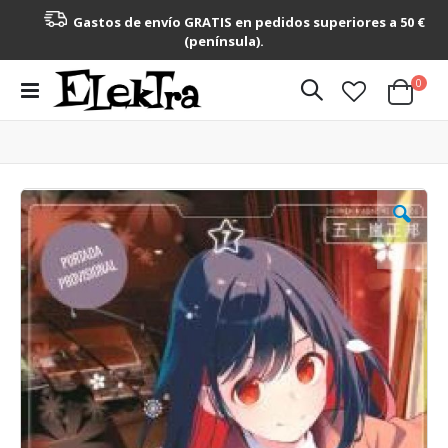
Gastos de envío GRATIS en pedidos superiores a 50 €
(península).
artícu
0
Toggle
Cart
Nav
Saltar
al
final
de
la
galería
de
imágenes