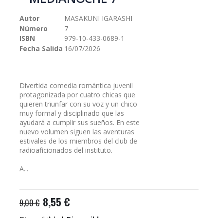
galería
de
Autor
MASAKUNI IGARASHI
imágenes
Número
7
ISBN
979-10-433-0689-1
Fecha Salida
16/07/2026
Divertida comedia romántica juvenil
protagonizada por cuatro chicas que
quieren triunfar con su voz y un chico
muy formal y disciplinado que las
ayudará a cumplir sus sueños. En este
nuevo volumen siguen las aventuras
estivales de los miembros del club de
radioaficionados del instituto.
A...
8,55 €
9,00 €