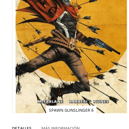
SPAWN GUNSLINGER 6
Saltar
al
comienzo
DETALLES
MÁS INFORMACIÓN