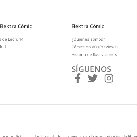
 Elektra Cómic
Elektra Cómic
s de León, 14
¿Quiénes somos?
rid
Cómics en VO (Previews)
Historia de Ilustraciones
SÍGUENOS
vados. Esta actividad ha recibido una ayuda para la modernización de libre