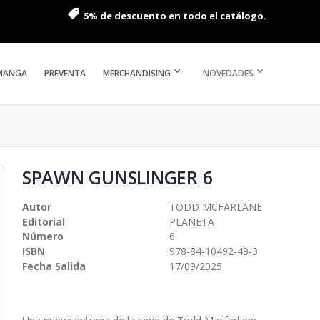
5% de descuento en todo el catálogo.
MANGA
PREVENTA
MERCHANDISING
NOVEDADES
SPAWN GUNSLINGER 6
Autor
TODD MCFARLANE
Editorial
PLANETA
Número
6
ISBN
978-84-10492-49-3
Fecha Salida
17/09/2025