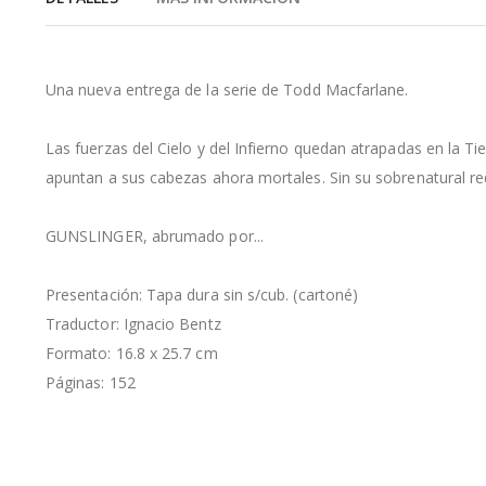
de
la
galería
de
Una nueva entrega de la serie de Todd Macfarlane.
imágenes
Las fuerzas del Cielo y del Infierno quedan atrapadas en la 
apuntan a sus cabezas ahora mortales. Sin su sobrenatural red
GUNSLINGER, abrumado por...
Presentación: Tapa dura sin s/cub. (cartoné)
Traductor: Ignacio Bentz
Formato: 16.8 x 25.7 cm
Páginas: 152