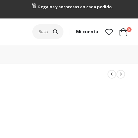
Regalos y sorpresas en cada pedido.
artícu
0
Buscar
Mi cuenta
Cart