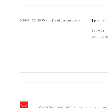
(+34) 91 521 39 75 info@elektracomic.com
Localiza
C/ Fray Lui
28012, Mad
© ELEKTRA CÓMIC. 2020. Todos los derechos reser