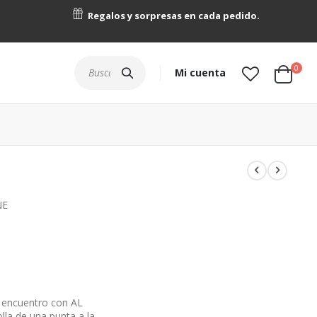
Regalos y sorpresas en cada pedido.
artícu
0
Buscar
Mi cuenta
Cart
NE
r encuentro con AL
la de una punta a la