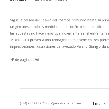
de
la
galería
de
Sigue la odisea del Spawn del cosmos profundo hasta su prim
imágenes
un giro inesperado. A medida que el conflicto se intensifica
las apuestas no hacen más que incrementarse, el enfrentamien
MONOLITH presenta una reimaginada miniserie en tres partes,
impresionantes ilustraciones del avezado Valerio Giangiordan
Nº de páginas : 96
(+34) 91 521 39 75 info@elektracomic.com
Localiza