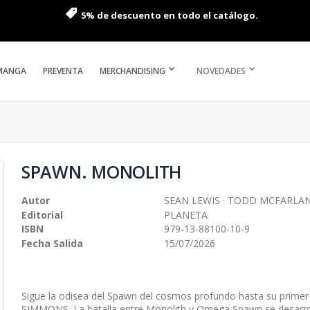
5% de descuento en todo el catálogo.
MANGA
PREVENTA
MERCHANDISING
NOVEDADES
SPAWN. MONOLITH
Autor
SEAN LEWIS · TODD MCFARLA
Editorial
PLANETA
ISBN
979-13-88100-10-9
Fecha Salida
15/07/2026
Sigue la odisea del Spawn del cosmos profundo hasta su prime
SIMMONS. La batalla entre Monolith y Omega Spawn se desarrol