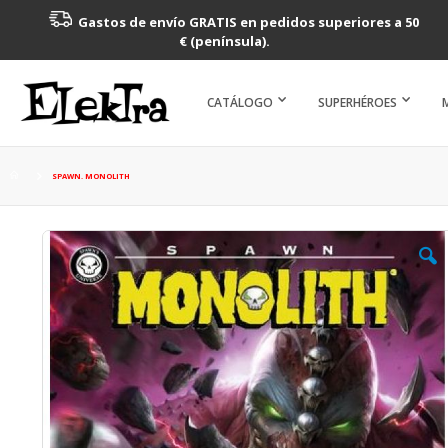
Gastos de envío GRATIS en pedidos superiores a 50
€ (península).
CATÁLOGO
SUPERHÉROES
SPAWN. MONOLITH
Saltar
al
final
de
la
galería
de
imágenes