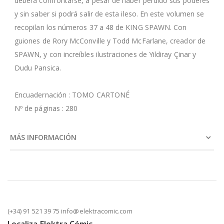
deberá confrontarse, a pesar de haber perdido sus poderes
y sin saber si podrá salir de esta ileso. En este volumen se
recopilan los números 37 a 48 de KING SPAWN. Con
guiones de Rory McConville y Todd McFarlane, creador de
SPAWN, y con increíbles ilustraciones de Yildiray Çinar y
Dudu Pansica.
Encuadernación : TOMO CARTONÉ
Nº de páginas : 280
MÁS INFORMACIÓN
(+34) 91 521 39 75 info@elektracomic.com
Localiza Elektra Cómic