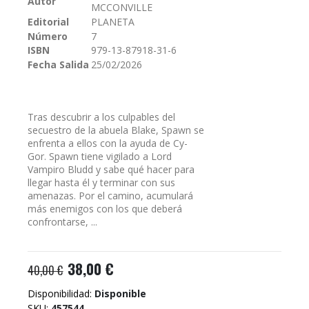
Autor
MCCONVILLE
galería
Editorial
PLANETA
de
Número
7
imágenes
ISBN
979-13-87918-31-6
Fecha Salida
25/02/2026
Tras descubrir a los culpables del
secuestro de la abuela Blake, Spawn se
enfrenta a ellos con la ayuda de Cy-
Gor. Spawn tiene vigilado a Lord
Vampiro Bludd y sabe qué hacer para
llegar hasta él y terminar con sus
amenazas. Por el camino, acumulará
más enemigos con los que deberá
confrontarse, ...
38,00 €
40,00 €
Disponibilidad:
Disponible
SKU
457544