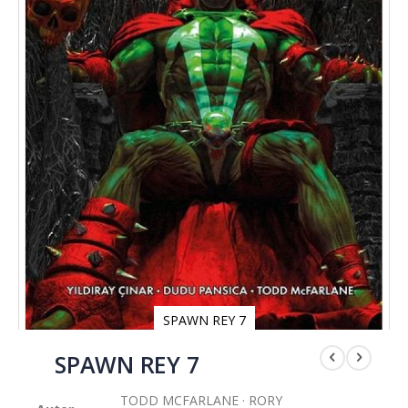
SPAWN REY 7
Saltar
al
SPAWN REY 7
comienzo
de
TODD MCFARLANE · RORY
la