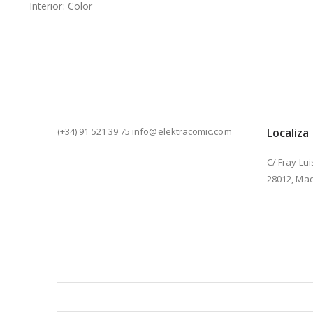
Interior: Color
(+34) 91 521 39 75 info@elektracomic.com
Localiza
C/ Fray Lui
28012, Mad