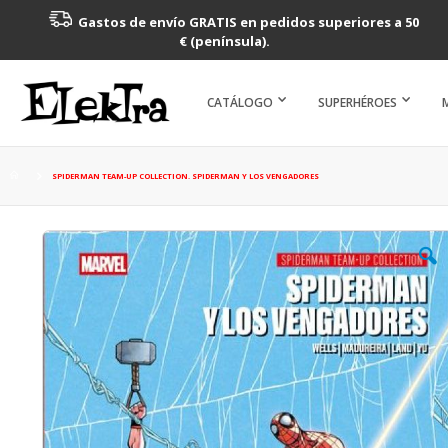
Gastos de envío GRATIS en pedidos superiores a 50
€ (península).
CATÁLOGO
SUPERHÉROES
SPIDERMAN TEAM-UP COLLECTION. SPIDERMAN Y LOS VENGADORES
Saltar
al
final
de
la
galería
de
imágenes