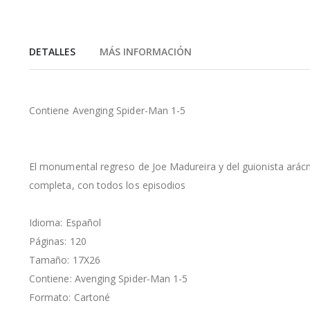
de
la
galería
de
DETALLES
MÁS INFORMACIÓN
imágenes
Contiene Avenging Spider-Man 1-5
El monumental regreso de Joe Madureira y del guionista arácn
completa, con todos los episodios
Idioma: Español
Páginas: 120
Tamaño: 17X26
Contiene: Avenging Spider-Man 1-5
Formato: Cartoné