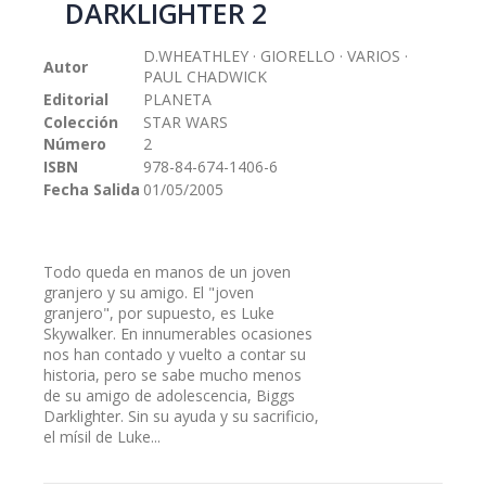
DARKLIGHTER 2
galería
de
D.WHEATHLEY · GIORELLO · VARIOS ·
imágenes
Autor
PAUL CHADWICK
Editorial
PLANETA
Colección
STAR WARS
Número
2
ISBN
978-84-674-1406-6
Fecha Salida
01/05/2005
Todo queda en manos de un joven
granjero y su amigo. El "joven
granjero", por supuesto, es Luke
Skywalker. En innumerables ocasiones
nos han contado y vuelto a contar su
historia, pero se sabe mucho menos
de su amigo de adolescencia, Biggs
Darklighter. Sin su ayuda y su sacrificio,
el mísil de Luke...