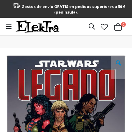
Gastos de envío GRATIS en pedidos superiores a 50 €
(península).
artícu
0
Toggle
Cart
Nav
Saltar
al
final
de
la
galería
de
imágenes