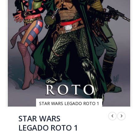
STAR WARS LEGADO ROTO 1
Saltar
al
STAR WARS
comienzo
LEGADO ROTO 1
de
la