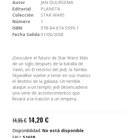
galería
Autor
JAN DUURSEMA
de
Editorial
PLANETA
imágenes
Colección
STAR WARS
Número
1
ISBN
978-84-674-5599-1
Fecha Salida
01/06/2008
¡Descubre el futuro de Star Wars! Más
de un siglo después de la batalla de
Yavin, en El retorno del Jedi, la familia
Skywalker vuelve a tener en sus manos
el destino de la galaxia. Un terrible
ataque a un templo jedi desencadena
una serie de acontecimientos que
llevará a la traición a un empera...
14,20 €
14,95 €
Disponibilidad:
No está disponible
SKU
51638