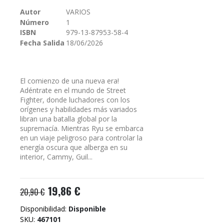
galería
Autor
VARIOS
de
Número
1
imágenes
ISBN
979-13-87953-58-4
Fecha Salida
18/06/2026
El comienzo de una nueva era!
Adéntrate en el mundo de Street
Fighter, donde luchadores con los
orígenes y habilidades más variados
libran una batalla global por la
supremacía. Mientras Ryu se embarca
en un viaje peligroso para controlar la
energía oscura que alberga en su
interior, Cammy, Guil...
19,86 €
20,90 €
Disponibilidad:
Disponible
SKU
467101