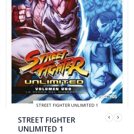
STREET FIGHTER UNLIMITED 1
Saltar
al
STREET FIGHTER
comienzo
UNLIMITED 1
de
la