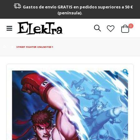
Gastos de envío GRATIS en pedidos superiores a 50 €
(península).
artícu
0
Toggle
Cart
Nav
STREET FIGHTER UNLIMITED 1
Saltar
al
final
de
la
galería
de
imágenes