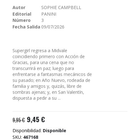
galería
Autor
SOPHIE CAMPBELL
de
Editorial
PANINI
imágenes
Número
3
Fecha Salida
09/07/2026
Supergirl regresa a Midvale
coincidiendo primero con Acción de
Gracias, para una cena que no
transcurrirá en paz; luego para
enfrentarse a fantasmas mecánicos de
su pasado; en Año Nuevo, rodeada de
familia y amigos y, quizás, libre de
sombras ajenas; y, en San Valentín,
dispuesta a pedir a su ...
9,45 €
9,95 €
Disponibilidad:
Disponible
SKU
467168