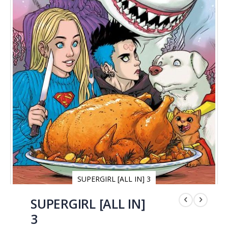
SUPERGIRL [ALL IN] 3
Saltar
al
SUPERGIRL [ALL IN]
comienzo
3
de
la