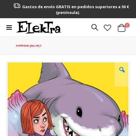
Gastos de envío GRATIS en pedidos superiores a 50 €
(península).
artícu
0
Toggle
Cart
Nav
SUPERGIRL [ALL IN] 3
Saltar
al
final
de
la
galería
de
imágenes