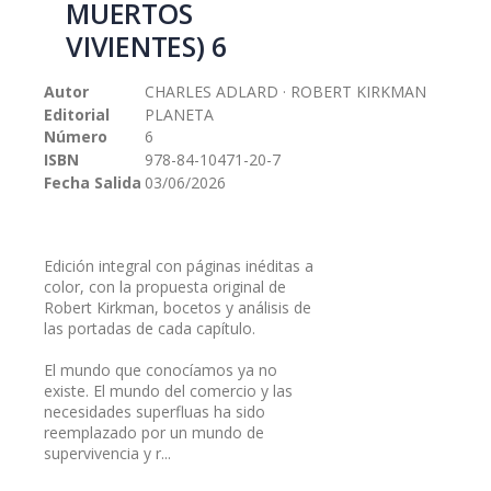
MUERTOS
galería
VIVIENTES) 6
de
imágenes
Autor
CHARLES ADLARD · ROBERT KIRKMAN
Editorial
PLANETA
Número
6
ISBN
978-84-10471-20-7
Fecha Salida
03/06/2026
Edición integral con páginas inéditas a
color, con la propuesta original de
Robert Kirkman, bocetos y análisis de
las portadas de cada capítulo.
El mundo que conocíamos ya no
existe. El mundo del comercio y las
necesidades superfluas ha sido
reemplazado por un mundo de
supervivencia y r...