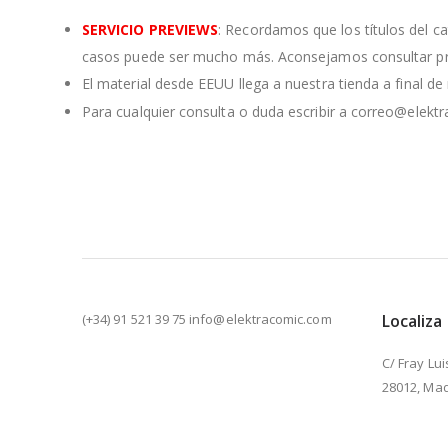
SERVICIO PREVIEWS
: Recordamos que los títulos del c
casos puede ser mucho más. Aconsejamos consultar pre
El material desde EEUU llega a nuestra tienda a final d
Para cualquier consulta o duda escribir a correo@elekt
(+34) 91 521 39 75 info@elektracomic.com
Localiza
C/ Fray Lui
28012, Mad