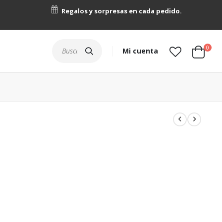
Regalos y sorpresas en cada pedido.
artícu
0
Buscar
Mi cuenta
Cart