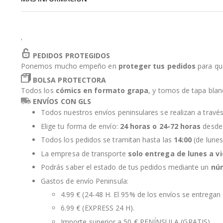
de
la
galería
de
'
imágenes
PEDIDOS PROTEGIDOS
Ponemos mucho empeño en
proteger tus pedidos
para qu
BOLSA PROTECTORA
Todos los
cómics en formato grapa
, y tomos de tapa bla
ENVÍOS CON GLS
Todos nuestros envíos peninsulares se realizan a travé
Elige tu forma de envío:
24 horas o 24-72 horas
desde 
Todos los pedidos se tramitan hasta las
14:00
(de lunes
La empresa de transporte
solo entrega de lunes a v
Podrás saber el estado de tus pedidos mediante un
nú
Gastos de envío Peninsula:
4.99 € (24-48 H. El 95% de los envíos se entregan 
6.99 € (EXPRESS 24 H).
Importe superior a 50 € PENÍNSULA (GRATIS).