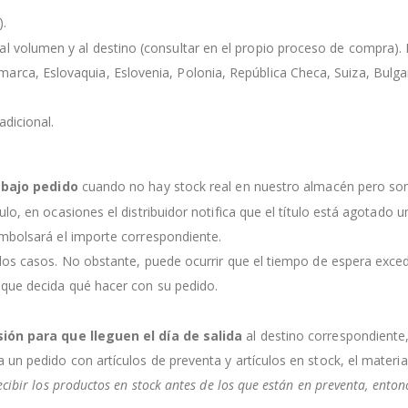
).
l volumen y al destino (consultar en el propio proceso de compra). Lo
rca, Eslovaquia, Eslovenia, Polonia, República Checa, Suiza, Bulgaria
dicional.
s
bajo pedido
cuando no hay stock real en nuestro almacén pero so
culo, en ocasiones el distribuidor notifica que el título está agotado
embolsará el importe correspondiente.
 los casos. No obstante, puede ocurrir que el tiempo de espera exce
 que decida qué hacer con su pedido.
sión para que lleguen el día de salida
al destino correspondiente
a un pedido con artículos de preventa y artículos en stock, el mater
ecibir los productos en stock antes de los que están en preventa, ento