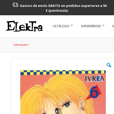
Gastos de envío GRATIS en pedidos superiores a 50
€ (península).
CATÁLOGO
SUPERHÉROES
TOKYO JULIET 6
Saltar
al
final
de
la
galería
de
imágenes