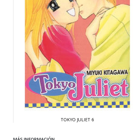
TOKYO JULIET 6
Saltar
al
comienzo
MÁS INFORMACIÓN