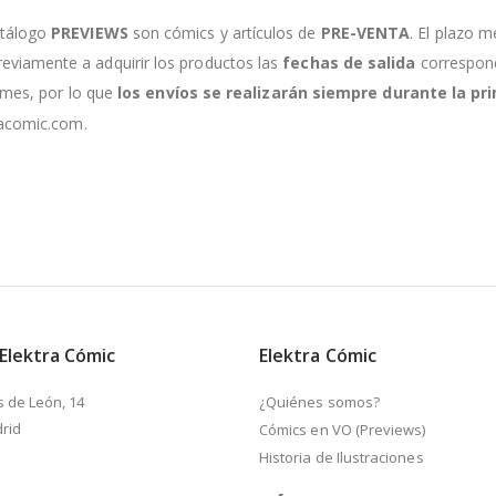
atálogo
PREVIEWS
son cómics y artículos de
PRE-VENTA
. El plazo m
viamente a adquirir los productos las
fechas de salida
correspondi
e mes, por lo que
los envíos se realizarán siempre durante la 
racomic.com.
 Elektra Cómic
Elektra Cómic
s de León, 14
¿Quiénes somos?
rid
Cómics en VO (Previews)
Historia de Ilustraciones