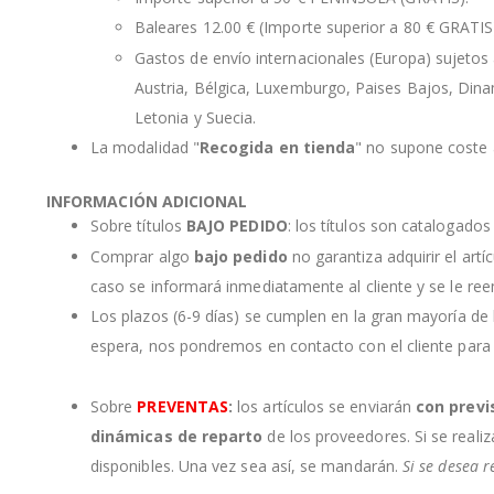
Baleares 12.00 € (Importe superior a 80 € GRATIS
Gastos de envío internacionales (Europa) sujetos a
Austria, Bélgica, Luxemburgo, Paises Bajos, Dinama
Letonia y Suecia.
La modalidad "
Recogida en tienda
" no supone coste a
INFORMACIÓN ADICIONAL
Sobre títulos
BAJO PEDIDO
: los títulos son catalogado
Comprar algo
bajo pedido
no garantiza adquirir el artí
caso se informará inmediatamente al cliente y se le re
Los plazos (6-9 días) se cumplen en la gran mayoría de
espera, nos pondremos en contacto con el cliente para
Sobre
PREVENTAS
:
los artículos se enviarán
con previ
dinámicas de reparto
de los proveedores. Si se realiz
disponibles. Una vez sea así, se mandarán.
Si se desea r