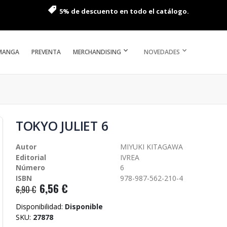
5% de descuento en todo el catálogo.
MANGA
PREVENTA
MERCHANDISING
NOVEDADES
TOKYO JULIET 6
Autor
MIYUKI KITAGAWA
Editorial
IVREA
Número
6
ISBN
978-987-562-210-4
6,56 €
6,90 €
Disponibilidad:
Disponible
SKU
27878