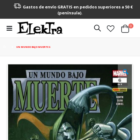
Gastos de envío GRATIS en pedidos superiores a 50 €
(península).
artícu
0
Toggle
Cart
Nav
UN MUNDO BAJO MUERTE 6
Saltar
al
final
de
la
galería
de
imágenes