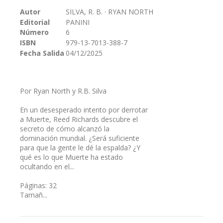
galería
Autor
SILVA, R. B. · RYAN NORTH
de
Editorial
PANINI
imágenes
Número
6
ISBN
979-13-7013-388-7
Fecha Salida
04/12/2025
Por Ryan North y R.B. Silva
En un desesperado intento por derrotar
a Muerte, Reed Richards descubre el
secreto de cómo alcanzó la
dominación mundial. ¿Será suficiente
para que la gente le dé la espalda? ¿Y
qué es lo que Muerte ha estado
ocultando en el...
Páginas: 32
Tamañ...