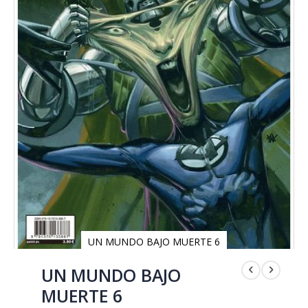
UN MUNDO BAJO MUERTE 6
Saltar
al
UN MUNDO BAJO
comienzo
MUERTE 6
de
la