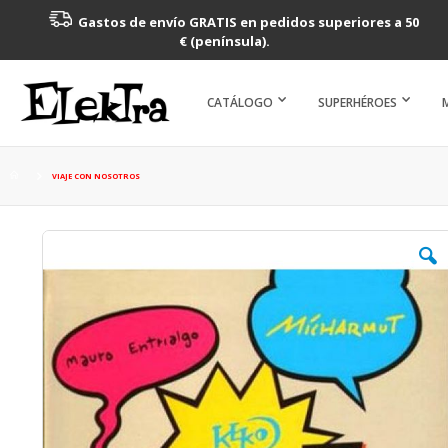
Gastos de envío GRATIS en pedidos superiores a 50
€ (península).
CATÁLOGO
SUPERHÉROES
VIAJE CON NOSOTROS
Saltar
al
final
de
la
galería
de
imágenes