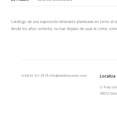
de
la
galería
de
Catálogo de una exposición itinerante planteada en torno al v
imágenes
desde los años ochenta, no han dejado de usar el cómic com
(+34) 91 521 39 75 info@elektracomic.com
Localiza
C/ Fray Lui
28012, Mad