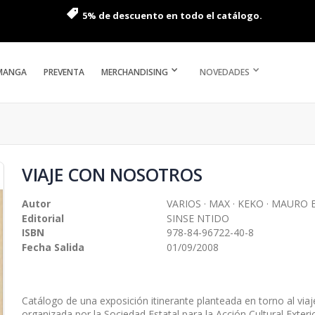
5% de descuento en todo el catálogo.
MANGA
PREVENTA
MERCHANDISING
NOVEDADES
VIAJE CON NOSOTROS
Autor
VARIOS · MAX · KEKO · MAURO
Editorial
SINSE NTIDO
ISBN
978-84-96722-40-8
Fecha Salida
01/09/2008
Catálogo de una exposición itinerante planteada en torno al vi
organizada por la Sociedad Estatal para la Acción Cultural Exteri