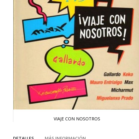
VIAJE CON NOSOTROS
Saltar
al
comienzo
DETALLES
MÁS INFORMACIÓN