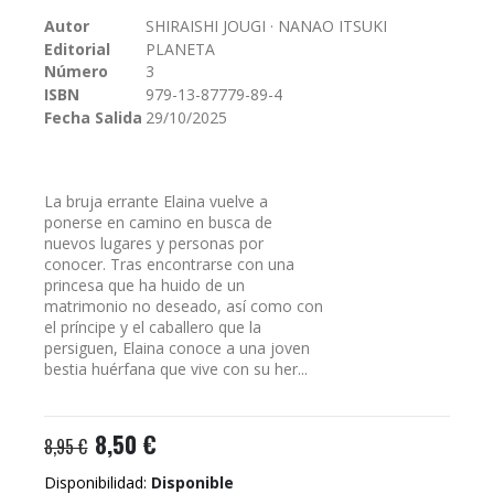
galería
Autor
SHIRAISHI JOUGI · NANAO ITSUKI
de
Editorial
PLANETA
imágenes
Número
3
ISBN
979-13-87779-89-4
Fecha Salida
29/10/2025
La bruja errante Elaina vuelve a
ponerse en camino en busca de
nuevos lugares y personas por
conocer. Tras encontrarse con una
princesa que ha huido de un
matrimonio no deseado, así como con
el príncipe y el caballero que la
persiguen, Elaina conoce a una joven
bestia huérfana que vive con su her...
8,50 €
8,95 €
Disponibilidad:
Disponible