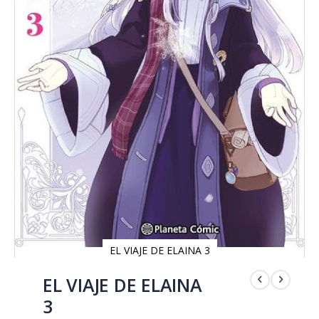
EL VIAJE DE ELAINA 3
Saltar
al
EL VIAJE DE ELAINA
comienzo
3
de
la