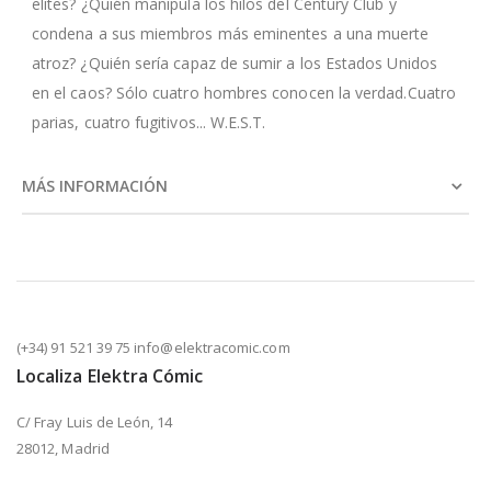
elites? ¿Quién manipula los hilos del Century Club y
condena a sus miembros más eminentes a una muerte
atroz? ¿Quién sería capaz de sumir a los Estados Unidos
en el caos? Sólo cuatro hombres conocen la verdad.Cuatro
parias, cuatro fugitivos... W.E.S.T.
MÁS INFORMACIÓN
(+34) 91 521 39 75 info@elektracomic.com
Localiza Elektra Cómic
C/ Fray Luis de León, 14
28012, Madrid