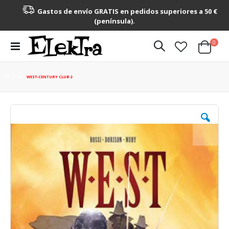
Gastos de envío GRATIS en pedidos superiores a 50 €
(península).
artícu
0
Toggle
Cart
Nav
WEST-CENTURY CLUB 2
Saltar
al
final
de
la
galería
de
imágenes