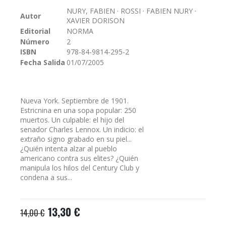
galería
NURY, FABIEN · ROSSI · FABIEN NURY ·
Autor
de
XAVIER DORISON
imágenes
Editorial
NORMA
Número
2
ISBN
978-84-9814-295-2
Fecha Salida
01/07/2005
Nueva York. Septiembre de 1901.
Estricnina en una sopa popular: 250
muertos. Un culpable: el hijo del
senador Charles Lennox. Un indicio: el
extraño signo grabado en su piel...
¿Quién intenta alzar al pueblo
americano contra sus elites? ¿Quién
manipula los hilos del Century Club y
condena a sus...
13,30 €
14,00 €