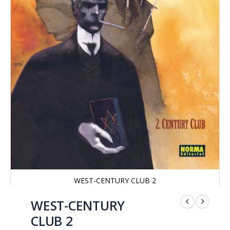
WEST-CENTURY CLUB 2
Saltar
al
WEST-CENTURY
comienzo
CLUB 2
de
la