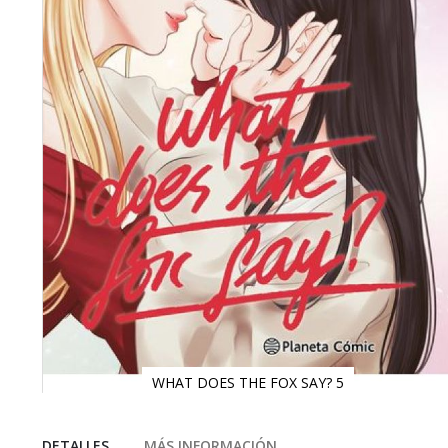
WHAT DOES THE FOX SAY? 5
Saltar
al
comienzo
DETALLES
MÁS INFORMACIÓN