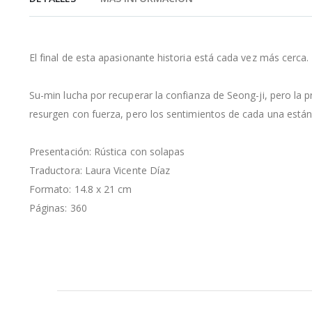
de
la
galería
de
El final de esta apasionante historia está cada vez más cerca.
imágenes
Su-min lucha por recuperar la confianza de Seong-ji, pero la 
resurgen con fuerza, pero los sentimientos de cada una están
Presentación: Rústica con solapas
Traductora: Laura Vicente Díaz
Formato: 14.8 x 21 cm
Páginas: 360