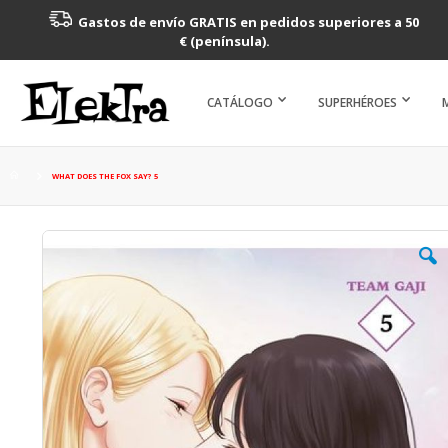
Gastos de envío GRATIS en pedidos superiores a 50
€ (península).
CATÁLOGO
SUPERHÉROES
WHAT DOES THE FOX SAY? 5
Saltar
al
final
de
la
galería
de
imágenes