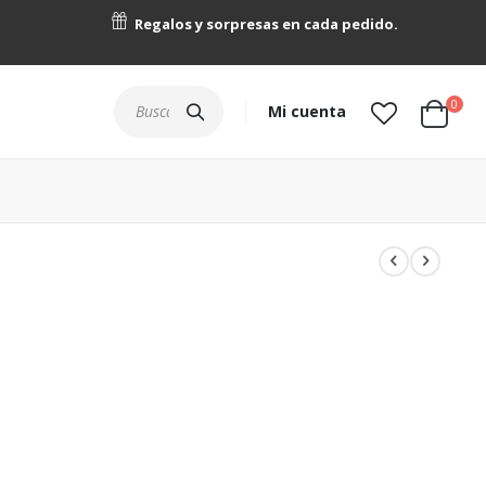
Regalos y sorpresas en cada pedido.
artícu
0
Buscar
Mi cuenta
Cart