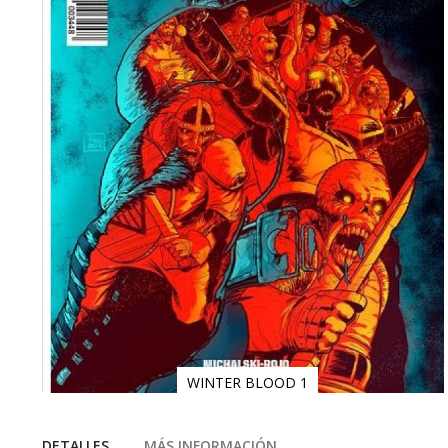
WINTER BLOOD 1
Saltar
al
comienzo
DETALLES
MÁS INFORMACIÓN