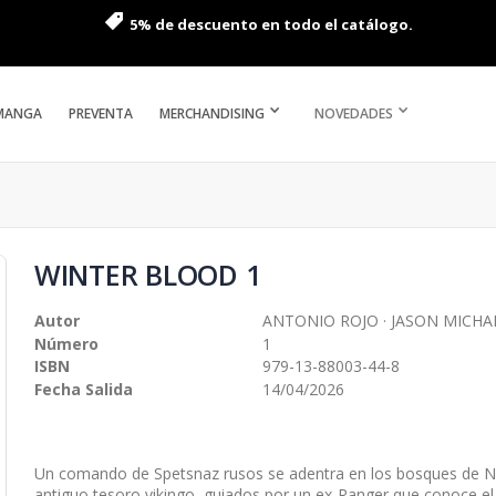
5% de descuento en todo el catálogo.
MANGA
PREVENTA
MERCHANDISING
NOVEDADES
WINTER BLOOD 1
Autor
ANTONIO ROJO · JASON MICHA
Número
1
ISBN
979-13-88003-44-8
Fecha Salida
14/04/2026
Un comando de Spetsnaz rusos se adentra en los bosques de N
antiguo tesoro vikingo, guiados por un ex-Ranger que conoce el