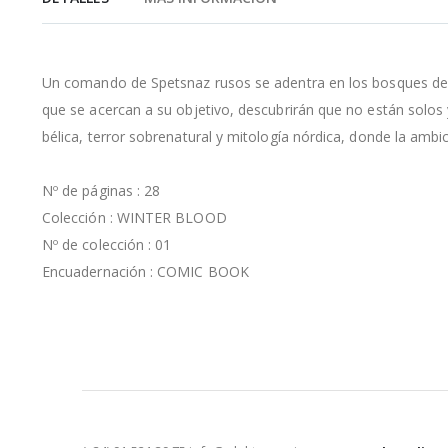
de
la
galería
de
Un comando de Spetsnaz rusos se adentra en los bosques de 
imágenes
que se acercan a su objetivo, descubrirán que no están solo
bélica, terror sobrenatural y mitología nórdica, donde la ambi
Nº de páginas : 28
Colección : WINTER BLOOD
Nº de colección : 01
Encuadernación : COMIC BOOK