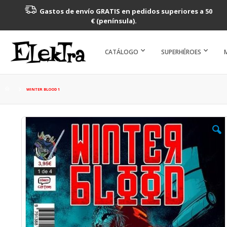
Gastos de envío GRATIS en pedidos superiores a 50
€ (península).
CATÁLOGO
SUPERHÉROES
WINTER BLOOD 1
Saltar
al
final
de
la
galería
de
imágenes