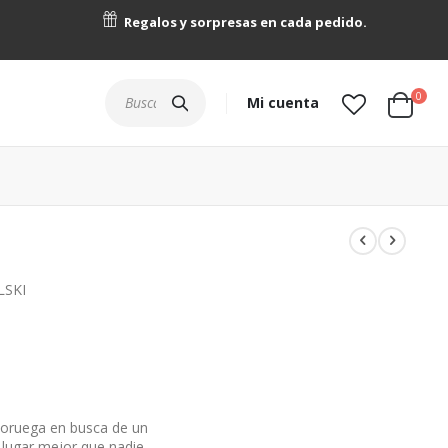
Regalos y sorpresas en cada pedido.
artícu
0
Buscar
Mi cuenta
Cart
LSKI
oruega en busca de un
 lugar mejor que nadie.