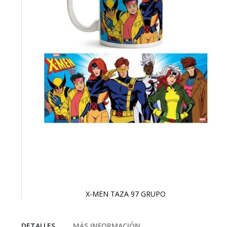
X-MEN TAZA 97 GRUPO
Saltar
al
comienzo
DETALLES
MÁS INFORMACIÓN