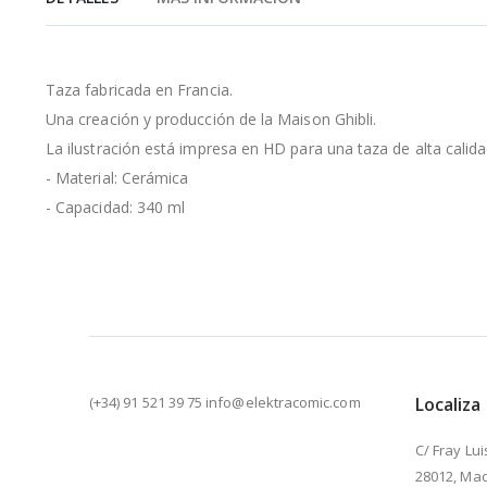
de
la
galería
de
Taza fabricada en Francia.
imágenes
Una creación y producción de la Maison Ghibli.
La ilustración está impresa en HD para una taza de alta calida
- Material: Cerámica
- Capacidad: 340 ml
(+34) 91 521 39 75 info@elektracomic.com
Localiza
C/ Fray Lui
28012, Mad