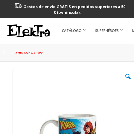
Gastos de envío GRATIS en pedidos superiores a 50
€ (península).
CATÁLOGO
SUPERHÉROES
X-MEN TAZA 97 GRUPO
Saltar
al
final
de
la
galería
de
imágenes