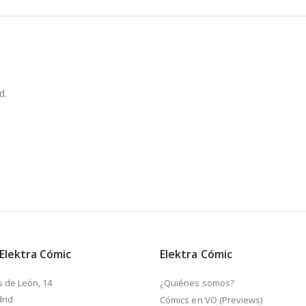
d.
 Elektra Cómic
Elektra Cómic
s de León, 14
¿Quiénes somos?
rid
Cómics en VO (Previews)