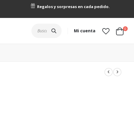
Regalos y sorpresas en cada pedido.
artícu
0
Buscar
Mi cuenta
Cart