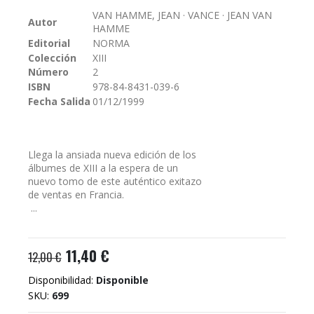
galería
VAN HAMME, JEAN · VANCE · JEAN VAN
Autor
de
HAMME
imágenes
Editorial
NORMA
Colección
XIII
Número
2
ISBN
978-84-8431-039-6
Fecha Salida
01/12/1999
Llega la ansiada nueva edición de los
álbumes de XIII a la espera de un
nuevo tomo de este auténtico exitazo
de ventas en Francia.
...
11,40 €
12,00 €
Disponibilidad:
Disponible
SKU
699