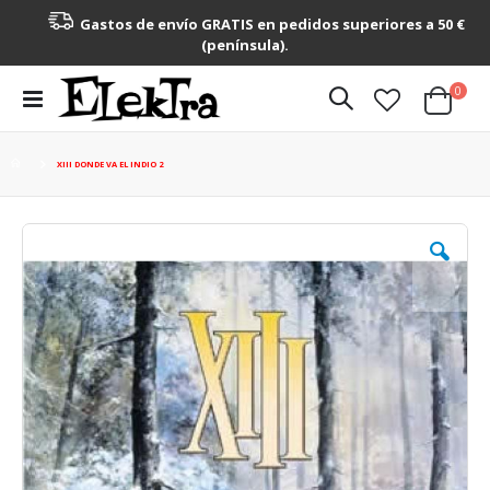
Gastos de envío GRATIS en pedidos superiores a 50 €
(península).
artícu
0
Toggle
Cart
Nav
XIII DONDE VA EL INDIO 2
Saltar
al
final
de
la
galería
de
imágenes