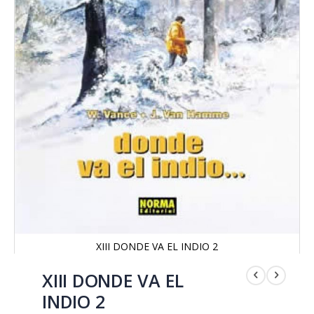
XIII DONDE VA EL INDIO 2
Saltar
al
XIII DONDE VA EL
comienzo
INDIO 2
de
la