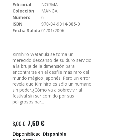
Editorial
NORMA
galería
Colección
MANGA
de
imágenes
Número
6
ISBN
978-84-9814-385-0
Fecha Salida
01/01/2006
Kimihiro Watanuki se toma un
merecido descanso de su duro servicio
a la bruja de la dimensión para
encontrarse en el desfile más raro del
mundo mágico japonés. Pero un error
revela que Kimihiro es sólo un humano
sin poder.¿Cómo va a sobrevivir al
festival sin ser comido por sus
peligrosos par...
7,60 €
8,00 €
Disponibilidad:
Disponible