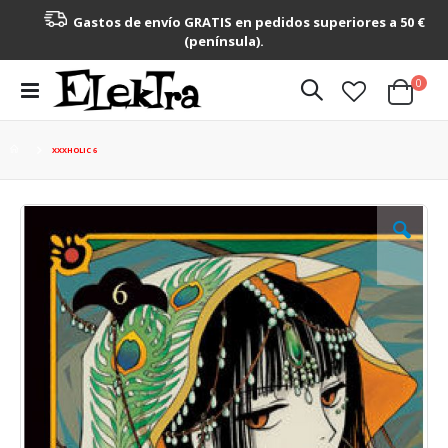
Gastos de envío GRATIS en pedidos superiores a 50 €
(península).
artícu
0
Toggle
Cart
Nav
XXXHOLIC 6
Saltar
al
final
de
la
galería
de
imágenes