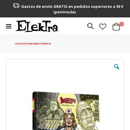
Gastos de envío GRATIS en pedidos superiores a 50 €
(península).
artícu
0
Toggle
Cart
Nav
YO LE HICE UNA PAJA A FRANCO
Saltar
al
final
de
la
galería
de
imágenes