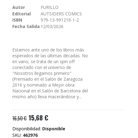
galería
Autor
FURILLO
de
Editorial
AUTSIDERS COMICS
imágenes
ISBN
979-13-991216-1-2
Fecha Salida
12/03/2026
Estamos ante uno de los libros más
esperados de las últimas décadas. No
en vano, se trata de un spin off
conectado con el universo de
"Nosotros llegamos primero"
(Premiado en el Salón de Zaragoza
2016 y nominado a Mejor obra
Nacional en el Salón de Barcelona del
mismo año) lleva macerándose y...
15,68 €
16,50 €
Disponibilidad:
Disponible
SKU
462976