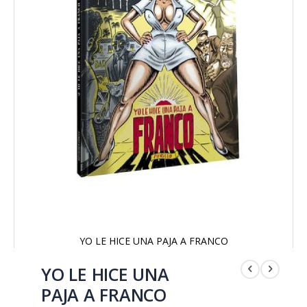
YO LE HICE UNA PAJA A FRANCO
Saltar
al
YO LE HICE UNA
comienzo
PAJA A FRANCO
de
la