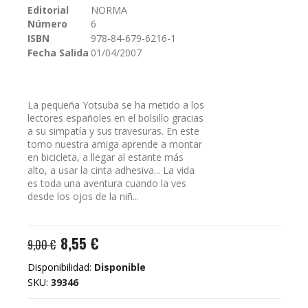
Editorial
NORMA
galería
Número
6
de
imágenes
ISBN
978-84-679-6216-1
Fecha Salida
01/04/2007
La pequeña Yotsuba se ha metido a los
lectores españoles en el bolsillo gracias
a su simpatía y sus travesuras. En este
tomo nuestra amiga aprende a montar
en bicicleta, a llegar al estante más
alto, a usar la cinta adhesiva... La vida
es toda una aventura cuando la ves
desde los ojos de la niñ...
8,55 €
9,00 €
Disponibilidad:
Disponible
SKU
39346