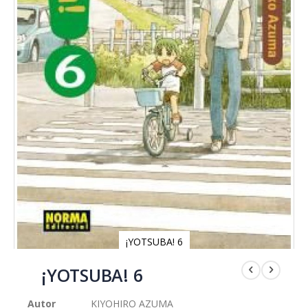
¡YOTSUBA! 6
Saltar
al
¡YOTSUBA! 6
comienzo
de
Autor
KIYOHIRO AZUMA
la