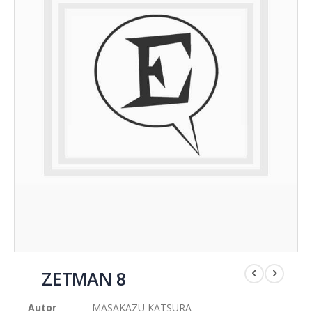
Saltar
al
ZETMAN 8
comienzo
de
Autor
MASAKAZU KATSURA
la