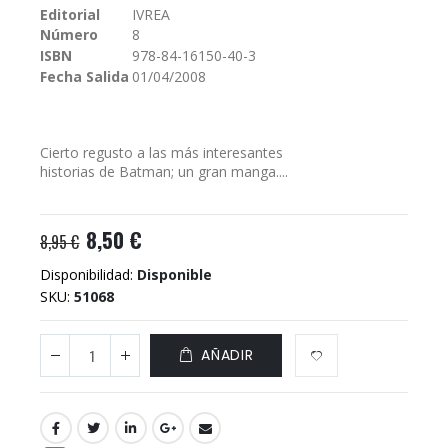
Editorial
IVREA
galería
Número
8
de
imágenes
ISBN
978-84-16150-40-3
Fecha Salida
01/04/2008
Cierto regusto a las más interesantes
historias de Batman; un gran manga....
8,50 €
8,95 €
Disponibilidad:
Disponible
SKU
51068
AÑADIR