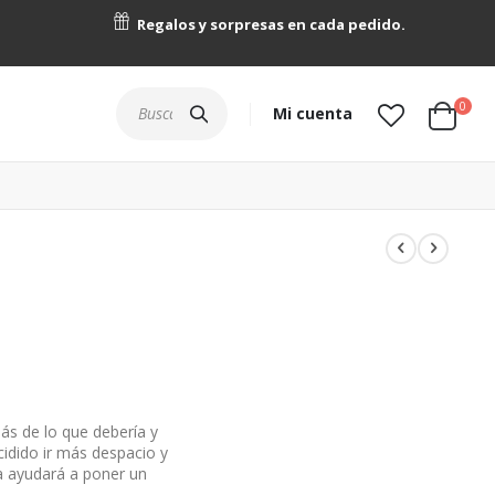
Regalos y sorpresas en cada pedido.
artícu
0
Buscar
Mi cuenta
Cart
ás de lo que debería y
idido ir más despacio y
 la ayudará a poner un