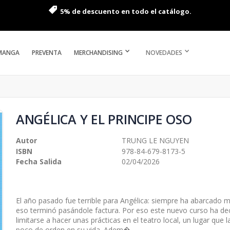
5% de descuento en todo el catálogo.
MANGA
PREVENTA
MERCHANDISING
NOVEDADES
ANGÉLICA Y EL PRINCIPE OSO
Autor
TRUNG LE NGUYEN
ISBN
978-84-679-8173-5
Fecha Salida
02/04/2026
El año pasado fue terrible para Angélica: siempre ha abarcado m
eso terminó pasándole factura. Por eso este nuevo curso ha dec
limitarse a hacer unas prácticas en el teatro local, un lugar que
poco de orden en su vida. Adem�...