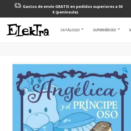
Gastos de envío GRATIS en pedidos superiores a 50
€ (península).
CATÁLOGO
SUPERHÉROES
Saltar
al
final
de
la
galería
de
imágenes