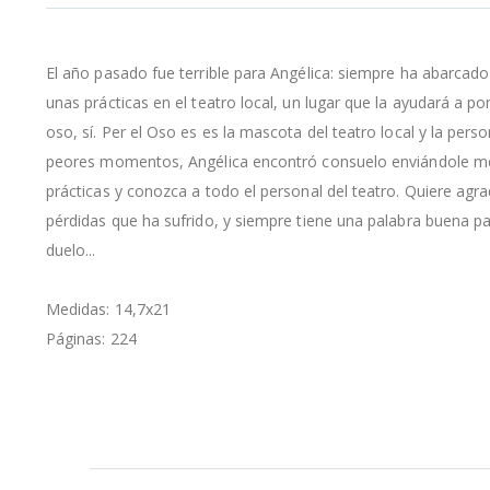
la
galería
de
El año pasado fue terrible para Angélica: siempre ha abarcado
imágenes
unas prácticas en el teatro local, un lugar que la ayudará a
oso, sí. Per el Oso es es la mascota del teatro local y la pe
peores momentos, Angélica encontró consuelo enviándole mens
prácticas y conozca a todo el personal del teatro. Quiere agra
pérdidas que ha sufrido, y siempre tiene una palabra buena pa
duelo...
Medidas: 14,7x21
Páginas: 224