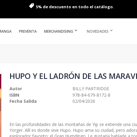
5% de descuento en todo el catálogo.
MANGA
PREVENTA
MERCHANDISING
NOVEDADES
HUPO Y EL LADRÓN DE LAS MARAV
Autor
BILLY PARTRIDGE
ISBN
978-84-679-8172-8
Fecha Salida
02/04/2026
En las profundidades de las montañas de Yip se extiende una ciu
Yorger. Allí es donde vive Hupo. Hupo ama su ciudad, pero ador
explorador favorito: el Gran Humdingo. Le gustaría hablarle a t