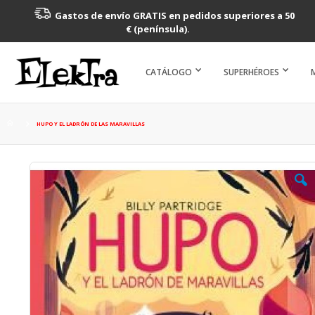
Gastos de envío GRATIS en pedidos superiores a 50
€ (península).
CATÁLOGO
SUPERHÉROES
HUPO Y EL LADRÓN DE LAS MARAVILLAS
Saltar
al
final
de
la
galería
de
imágenes