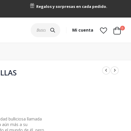
Regalos y sorpresas en cada pedido.
artícu
0
Buscar
Mi cuenta
Cart
ILLAS
dad bulliciosa llamada
a aún más a su
odo el mundo de él, pero