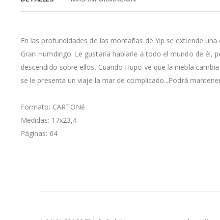
de
la
galería
de
En las profundidades de las montañas de Yip se extiende una c
imágenes
Gran Humdingo. Le gustaría hablarle a todo el mundo de él, pe
descendido sobre ellos. Cuando Hupo ve que la niebla cambia a
se le presenta un viaje la mar de complicado...Podrá mantener
Formato: CARTONé
Medidas: 17x23,4
Páginas: 64