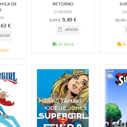
CHICA DE
RETORNO
SU
O
21/05/2026
23
26
Precio
9,49 €
9,99 €
20,00 
especial
cio
,63 €
cial
AÑADIR
ÑADIR
En stock
Ba
edido