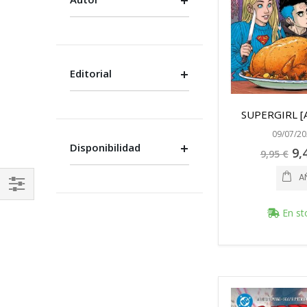
Editorial
SUPERGIRL [A
09/07/20
Disponibilidad
Pre
9,
9,95 €
esp
A
FILTRAR
En st