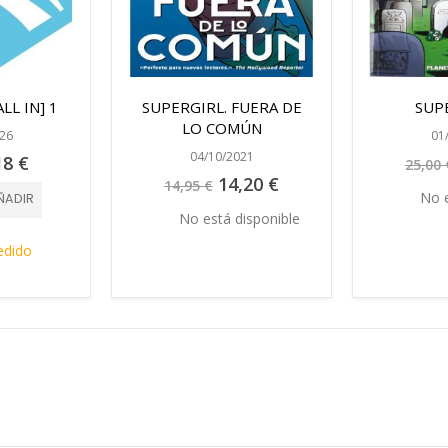
LL IN] 1
SUPERGIRL. FUERA DE
SUP
LO COMÚN
26
01
04/10/2021
cio
18 €
25,00 
ecial
Precio
14,20 €
14,95 €
especial
No e
ÑADIR
No está disponible
edido