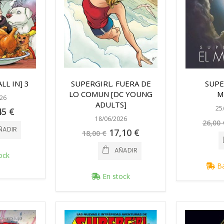
LL IN] 3
SUPERGIRL. FUERA DE
SUPE
LO COMUN [DC YOUNG
M
26
ADULTS]
25
cio
45 €
ecial
18/06/2026
26,00 
ÑADIR
Precio
17,10 €
18,00 €
especial
AÑADIR
ock
Ba
En stock