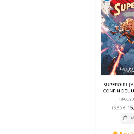
SUPERGIRL [AL
CONFIN DEL 
18/06/20
Pre
15
16,50 €
espe
A
Bajo P