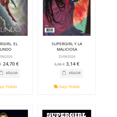
RGIRL. EL
SUPERGIRL Y LA
UNDO
MALICIOSA
/06/2026
25/06/2026
Precio
Precio
24,70 €
3,14 €
€
3,30 €
especial
especial
AÑADIR
AÑADIR
jo Pedido
Bajo Pedido