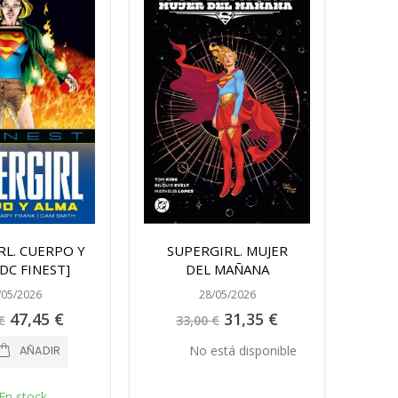
RL. CUERPO Y
SUPERGIRL. MUJER
DC FINEST]
DEL MAÑANA
/05/2026
28/05/2026
Precio
Precio
47,45 €
31,35 €
€
33,00 €
especial
especial
No está disponible
AÑADIR
En stock