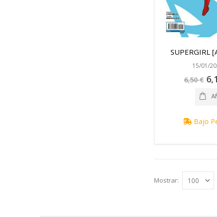
SUPERGIRL [A
15/01/20
Pre
6,
6,50 €
esp
A
Bajo P
Mostrar