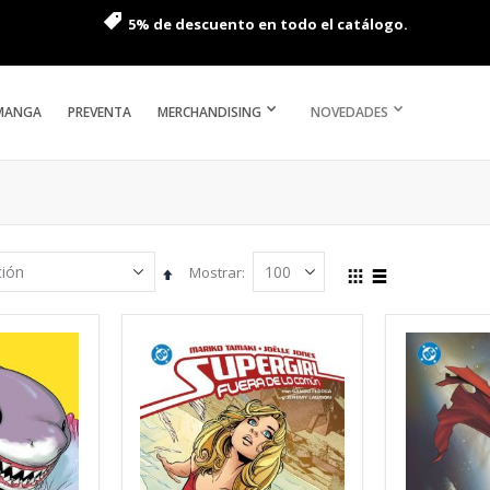
5% de descuento en todo el catálogo.
MANGA
PREVENTA
MERCHANDISING
NOVEDADES
Mostrar
Fijar
Ver
Parrilla
Lista
Dirección
como
Descendente