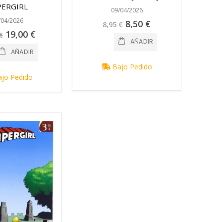
PERGIRL
09/04/2026
/04/2026
Precio
8,50 €
8,95 €
especial
Precio
19,00 €
€
especial
AÑADIR
AÑADIR
Bajo Pedido
jo Pedido