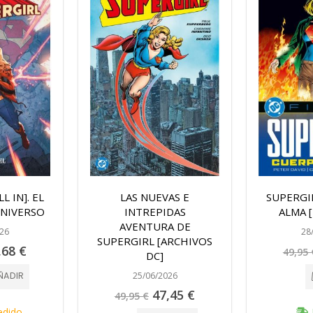
L IN]. EL
LAS NUEVAS E
SUPERGI
UNIVERSO
INTREPIDAS
ALMA [
AVENTURA DE
26
28
SUPERGIRL [ARCHIVOS
cio
,68 €
49,95 
DC]
cial
25/06/2026
ÑADIR
Precio
47,45 €
49,95 €
especial
edido