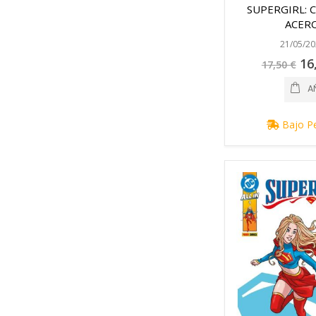
SUPERGIRL: 
ACER
21/05/20
Pre
16
17,50 €
espe
A
Bajo P