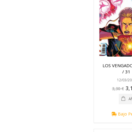
LOS VENGADO
/ 31
12/03/20
Pre
3,
3,30 €
esp
A
Bajo P