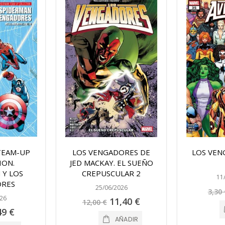
TEAM-UP
LOS VENGADORES DE
LOS VEN
ION.
JED MACKAY. EL SUEÑO
 Y LOS
CREPUSCULAR 2
11
ORES
25/06/2026
3,30 
26
Precio
11,40 €
12,00 €
especial
cio
49 €
ecial
AÑADIR