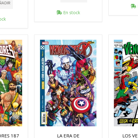
ÑADIR
En stock
ock
RES 187
LA ERA DE
LOS V