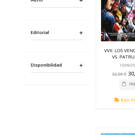
Editorial
VVX: LOS VE
VS. PATRU
Disponibilidad
10/09/20
Pre
30
32,00 €
espe
PR
Bajo P