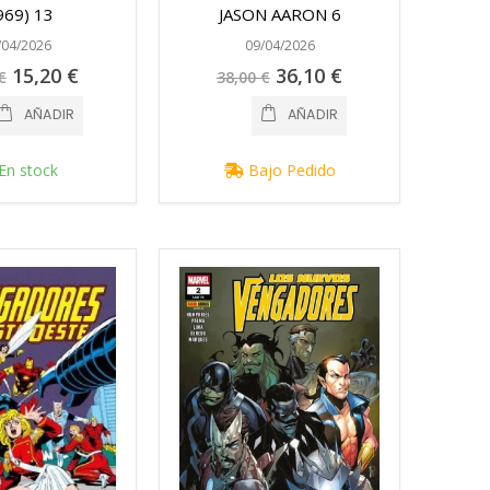
969) 13
JASON AARON 6
/04/2026
09/04/2026
Precio
Precio
15,20 €
36,10 €
€
38,00 €
especial
especial
AÑADIR
AÑADIR
En stock
Bajo Pedido