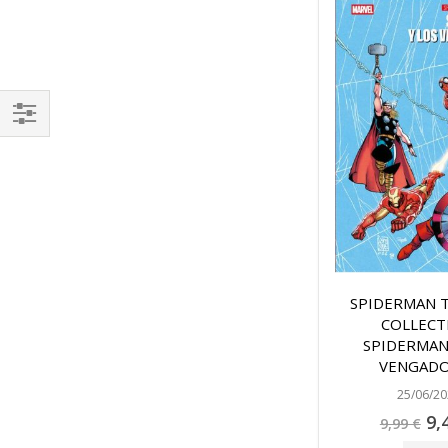
FILTRAR
SPIDERMAN 
COLLECT
SPIDERMAN
VENGAD
25/06/20
Pre
9,
9,99 €
esp