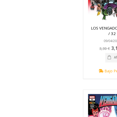
LOS VENGADO
/ 32
09/04/20
Pre
3,
3,30 €
esp
A
Bajo P