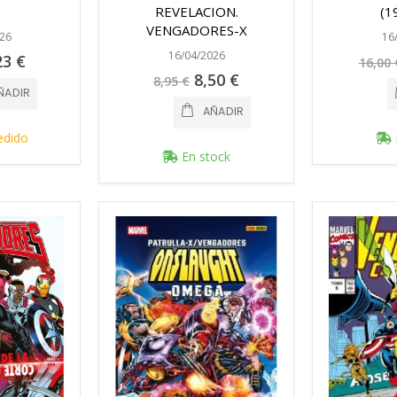
REVELACION.
(1
VENGADORES-X
26
16
16/04/2026
cio
23 €
16,00 
ecial
Precio
8,50 €
8,95 €
especial
ÑADIR
AÑADIR
edido
En stock