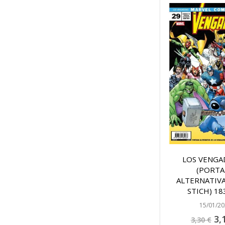
LOS VENGA
(PORTA
ALTERNATIVA
STICH) 183
15/01/20
Pre
3,
3,30 €
esp