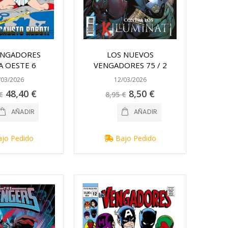
ENGADORES
LOS NUEVOS
A OESTE 6
VENGADORES 75 / 2
/03/2026
12/03/2026
Precio
Precio
48,40 €
8,50 €
€
8,95 €
especial
especial
AÑADIR
AÑADIR
jo Pedido
Bajo Pedido