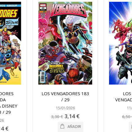
DORES
LOS VENGADORES 183
LOS
DA
/ 29
VENGAD
 DISNEY
15/01/2026
11
 / 29
Precio
3,14 €
3,30 €
6,50 
especial
26
AÑADIR
cio
14 €
ecial