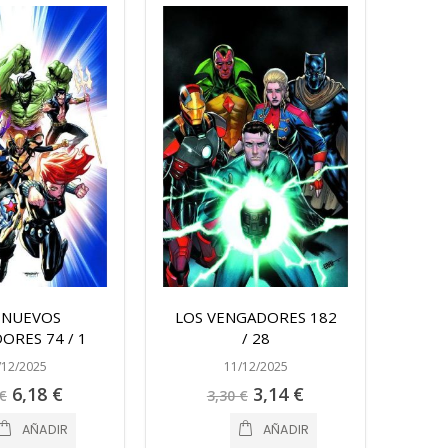
 NUEVOS
LOS VENGADORES 182
ORES 74 / 1
/ 28
/12/2025
11/12/2025
Precio
Precio
6,18 €
3,14 €
€
3,30 €
especial
especial
AÑADIR
AÑADIR