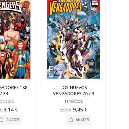
GADORES 188
LOS NUEVOS
/ 34
VENGADORES 76 / 3
/06/2026
11/06/2026
Precio
Precio
3,14 €
9,45 €
€
9,95 €
especial
especial
AÑADIR
AÑADIR