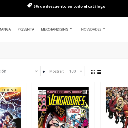
5% de descuento en todo el catálogo.
MANGA
PREVENTA
MERCHANDISING
NOVEDADES
Mostrar
Fijar
Ver
Parrilla
Lista
Dirección
como
Descendente