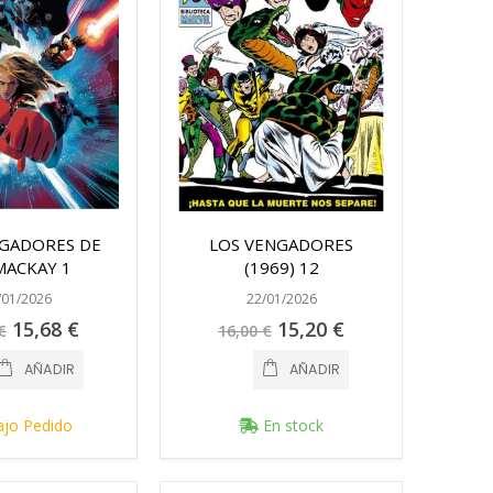
NGADORES DE
LOS VENGADORES
MACKAY 1
(1969) 12
/01/2026
22/01/2026
Precio
Precio
15,68 €
15,20 €
€
16,00 €
especial
especial
AÑADIR
AÑADIR
jo Pedido
En stock