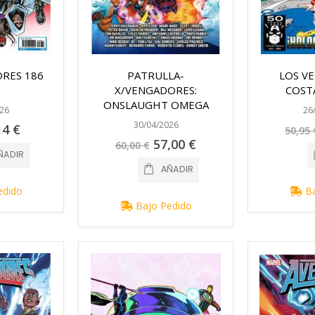
RES 186
PATRULLA-
LOS V
X/VENGADORES:
COST
ONSLAUGHT OMEGA
26
26
30/04/2026
cio
14 €
50,95 
ecial
Precio
57,00 €
60,00 €
especial
ÑADIR
AÑADIR
edido
Ba
Bajo Pedido