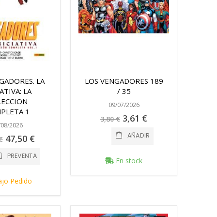
GADORES. LA
LOS VENGADORES 189
IATIVA: LA
/ 35
LECCION
09/07/2026
PLETA 1
Precio
3,61 €
3,80 €
especial
/08/2026
AÑADIR
Precio
47,50 €
€
especial
PREVENTA
En stock
jo Pedido