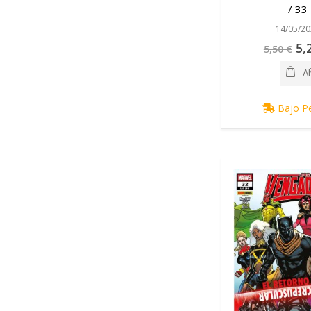
/ 33
14/05/20
Pre
5,
5,50 €
esp
A
Bajo P