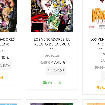
NGADORES
LOS VENGADORES. EL
LOS VEN
LLA-X
RELATO DE LA BRUJA
INIC
11
CO
26
COM
06/08/2026
cio
,40 €
cial
27
Precio
47,45 €
49,95 €
especial
EVENTA
50,00 
AÑADIR
edido
En stock
Ba