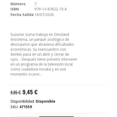
Número
7
galería
ISBN
979-13-87822-73-6
de
imágenes
Fecha Salida
16/07/2026
Suzume Suma trabaja en Dinoland
Enoshima, un parque zoológico de
dinosaurios que atraviesa dificultades
económicas. Su reencuentro con
Benkei pasa en un abrir y cerrar de
ojos... Después tiene previsto intervenir
en un programa de la televisión local
como cuidadora novata y en ese
momento ocurre...
9,45 €
9,95 €
Disponibilidad:
Disponible
SKU
471559