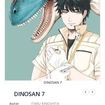
DINOSAN 7
Saltar
al
DINOSAN 7
comienzo
de
Autor
ITARU KINOSHITA
la