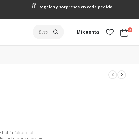
Regalos y sorpresas en cada pedido.
artícu
0
Buscar
Mi cuenta
Cart
 había faltado al
leciente por su propio