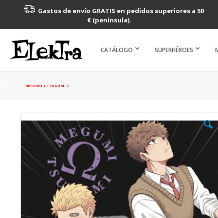
Gastos de envío GRATIS en pedidos superiores a 50
€ (península).
CATÁLOGO
SUPERHÉROES
MEGUMI Y TSUGUMI 7
Saltar
al
final
de
la
galería
de
imágenes