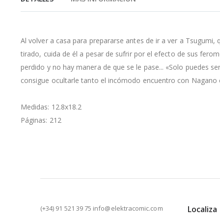
de
la
galería
de
Al volver a casa para prepararse antes de ir a ver a Tsugumi, 
imágenes
tirado, cuida de él a pesar de sufrir por el efecto de sus fe
perdido y no hay manera de que se le pase... «Solo puedes ser
consigue ocultarle tanto el incómodo encuentro con Nagan
Medidas: 12.8x18.2
Páginas: 212
(+34) 91 521 39 75 info@elektracomic.com
Localiza