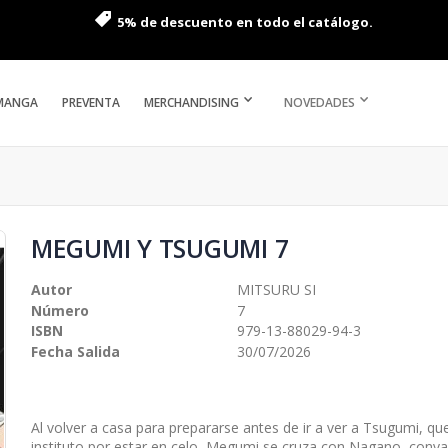
5% de descuento en todo el catálogo.
MANGA
PREVENTA
MERCHANDISING
NOVEDADES
MEGUMI Y TSUGUMI 7
Autor
MITSURU SI
Número
7
ISBN
979-13-88029-94-3
Fecha Salida
30/07/2026
Al volver a casa para prepararse antes de ir a ver a Tsugumi, que
instituto por estar en celo, Megumi se cruza con Nagano, conva