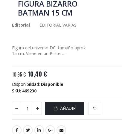
FIGURA BIZARRO
galería
BATMAN 15 CM
de
imágenes
Editorial
EDITORIAL VARIAS
Figura del universo DC, tamaño aprox.
15 cm. Viene en un Blíster....
10,40 €
10,95 €
Disponibilidad:
Disponible
SKU
469230
AÑADIR