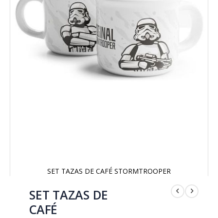
SET TAZAS DE CAFÉ STORMTROOPER
Saltar
al
SET TAZAS DE
comienzo
CAFÉ
de
la