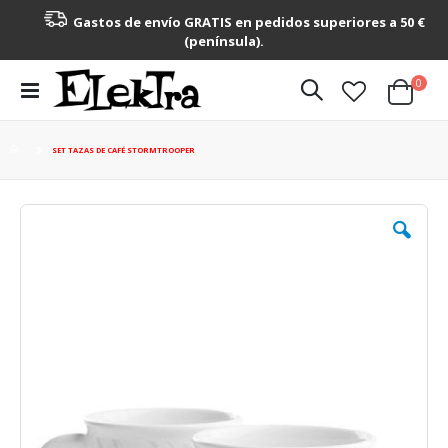
Gastos de envío GRATIS en pedidos superiores a 50 €
(península).
artícu
0
Toggle
Cart
Nav
SET TAZAS DE CAFÉ STORMTROOPER
Saltar
al
final
de
la
galería
de
imágenes