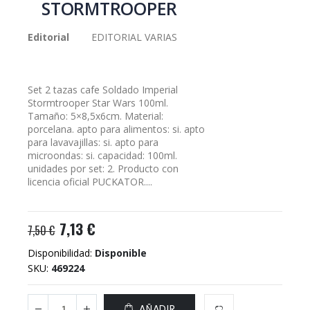
STORMTROOPER
galería
de
Editorial
EDITORIAL VARIAS
imágenes
Set 2 tazas cafe Soldado Imperial
Stormtrooper Star Wars 100ml.
Tamaño: 5×8,5x6cm. Material:
porcelana. apto para alimentos: si. apto
para lavavajillas: si. apto para
microondas: si. capacidad: 100ml.
unidades por set: 2. Producto con
licencia oficial PUCKATOR....
7,13 €
7,50 €
Disponibilidad:
Disponible
SKU
469224
AÑADIR