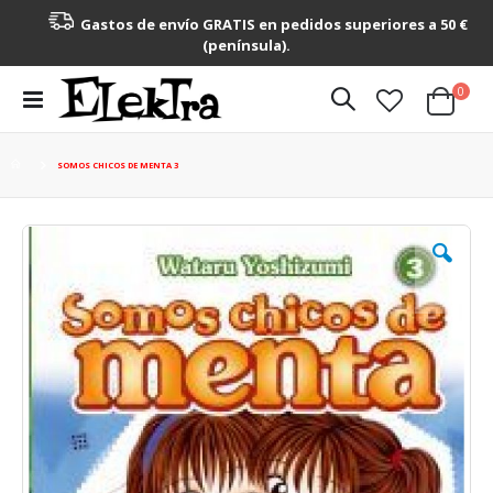
Gastos de envío GRATIS en pedidos superiores a 50 €
(península).
artícu
0
Toggle
Cart
Nav
SOMOS CHICOS DE MENTA 3
Saltar
al
final
de
la
galería
de
imágenes