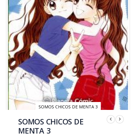
SOMOS CHICOS DE MENTA 3
Saltar
al
SOMOS CHICOS DE
comienzo
MENTA 3
de
la