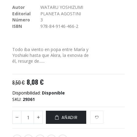
galería
Autor
WATARU YOSHIZUMI
de
Editorial
PLANETA AGOSTINI
imágenes
Número
3
ISBN
978-84-9146-466-2
Todo iba viento en popa entre María y
Yoshiaki hasta que Akira, la exnovia de
él, resurge de......
8,08 €
8,50 €
Disponibilidad:
Disponible
SKU
29361
AÑADIR