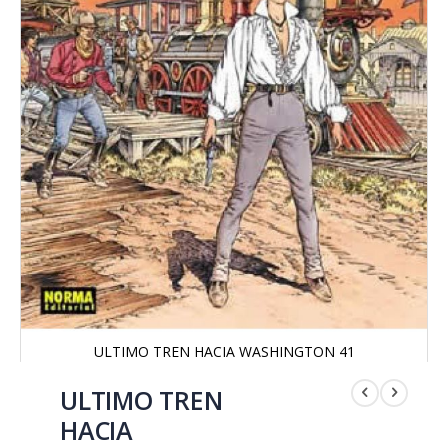
ULTIMO TREN HACIA WASHINGTON 41
Saltar
al
ULTIMO TREN
comienzo
HACIA
de
la