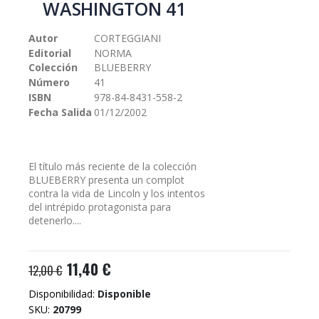
WASHINGTON 41
galería
de
Autor
CORTEGGIANI
imágenes
Editorial
NORMA
Colección
BLUEBERRY
Número
41
ISBN
978-84-8431-558-2
Fecha Salida
01/12/2002
El título más reciente de la colección
BLUEBERRY presenta un complot
contra la vida de Lincoln y los intentos
del intrépido protagonista para
detenerlo....
11,40 €
12,00 €
Disponibilidad:
Disponible
SKU
20799